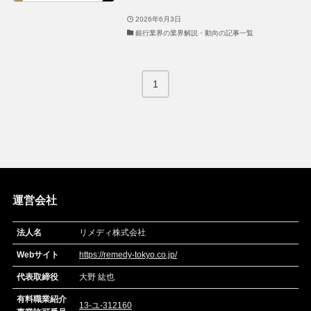
2026年6月3日
銀行業界の業界解説・動向の記事一覧
1
運営会社
法人名
リメディ株式会社
Webサイト
https://remedy-tokyo.co.jp/
代表取締役
大野 紘也
有料職業紹介
13-ユ-312160