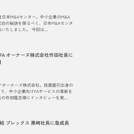
日本M&Aセンター。中小企業のM&A
功の秘訣を探るべく、日本M&Aセンタ
たしました。 今回は...
FA オーナーズ株式会社作田社長に
界】
すオーナーズ株式会社。投資銀行出身の
より、中小企業向けFAサービスの革新を
の作田隆吉様にインタビューを実...
供給 プレックス 黒﨑社長に急成長