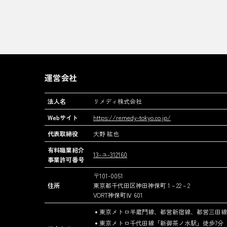
運営会社
法人名
リメディ株式会社
Webサイト
https://remedy-tokyo.co.jp/
代表取締役
大野 紘也
有料職業紹介
13-ユ-312160
事業許可番号
〒101-0051
住所
東京都千代田区神田神保町 1 – 22 – 2
VORT神保町Ⅳ 601
東京メトロ半蔵門線、都営新宿線、都営三田線
東京メトロ千代田線「新御茶ノ水駅」徒歩7分