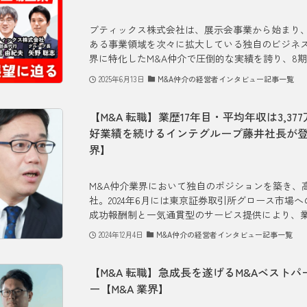
ブティックス株式会社は、展示会事業から始まり、
ある事業領域を次々に拡大している独自のビジネス
界に特化したM&A仲介で圧倒的な実績を誇り、8期
2025年6月13日
M&A仲介の経営者インタビュー記事一覧
【M&A 転職】業歴17年目・平均年収は3,3
好業績を続けるインテグループ藤井社長が登場【三
界】
M&A仲介業界において独自のポジションを築き、
社。2024年6月には東京証券取引所グロース市場
成功報酬制と一気通貫型のサービス提供により、業界
2024年12月4日
M&A仲介の経営者インタビュー記事一覧
【M&A 転職】急成長を遂げるM&Aベスト
ー【M&A 業界】