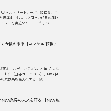
M&Aベストパートナーズ。製造業、建
0名規模まで拡大した同社の成長の秘訣
ューを実施いたしました。今...
く今後の未来【コンサル 転職 /
研ホールディングスは2026年1月に株
た（証券コード: 9552）。M&A仲
乗効果を最大化する「総...
M&A業界の未来を語る 【M&A 転