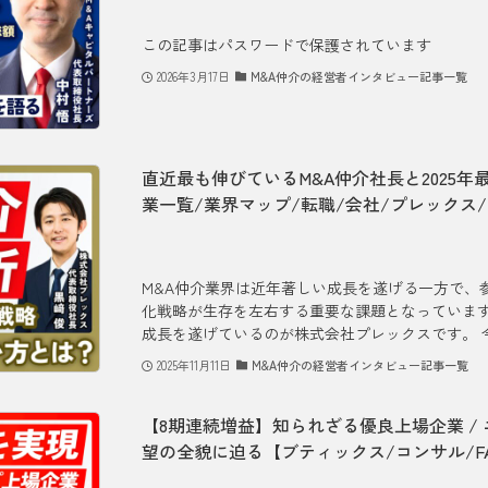
この記事はパスワードで保護されています
2026年3月17日
M&A仲介の経営者インタビュー記事一覧
直近最も伸びているM&A仲介社長と2025年
業一覧/業界マップ/転職/会社/プレックス
M&A仲介業界は近年著しい成長を遂げる一方で、
化戦略が生存を左右する重要な課題となっていま
成長を遂げているのが株式会社プレックスです。 今回
2025年11月11日
M&A仲介の経営者インタビュー記事一覧
【8期連続増益】知られざる優良上場企業 /
望の全貌に迫る【ブティックス/コンサル/FA