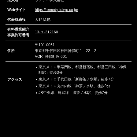
Webサイト
https://remedy-tokyo.co.jp/
代表取締役
大野 紘也
有料職業紹介
13-ユ-312160
事業許可番号
〒101-0051
住所
東京都千代田区神田神保町 1 – 22 – 2
VORT神保町Ⅳ 601
東京メトロ半蔵門線、都営新宿線、都営三田線「神保
町駅」徒歩3分
東京メトロ千代田線「新御茶ノ水駅」徒歩7分
アクセス
東京メトロ丸の内線「御茶ノ水駅」徒歩9分
JR中央線、総武線「御茶ノ水駅」徒歩7分