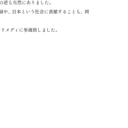
の逆も当然にありました
。
展や
、
日本という社会に貢献することも
、
同
、
リメディに参画致しました
。