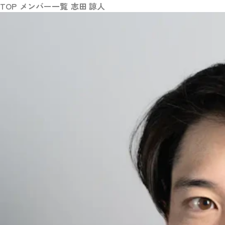
TOP
メンバー一覧
志田 諒人