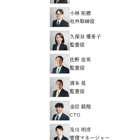
小林 拓磨
社外取締役
久保谷 優希子
監査役
佐野 佳男
監査役
濱本 晃
監査役
金臣 銘翔
CTO
及川 明彦
管理マネージャー