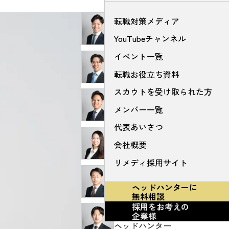
転職対策メディア
山田 顕太郎
取締役
YouTubeチャンネル
イベント一覧
馬越 雄司
ディレクター/採用責任者
転職お役立ち資料
スカウトを受け取られた方
飯田 貞大
メンバー一覧
ヘッドハンター
代表あいさつ
伊藤 雅
会社概要
ヘッドハンター
リメディ採用サイト
稻垣 大亮
ヘッドハンターに
ヘッドハンター
無料相談
採用をお考えの
井上 晶斗
企業様
ヘッドハンター