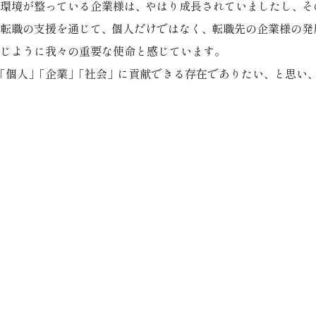
環境が整っている企業様は
、
やはり成長されていましたし
、
そ
転職の支援を通じて
、
個人だけではなく
、
転職先の企業様の発
じように我々の重要な使命と感じています
。
「
個人
」
「企業
」
「社会
」
に貢献できる存在でありたい
、
と思い