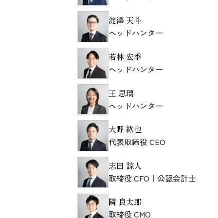
淀澤 天斗
ヘッドハンター
若林 宏季
ヘッドハンター
王 思瑀
ヘッドハンター
大野 紘也
代表取締役 CEO
志田 諒人
取締役 CFO｜公認会計士
隣 良太郎
取締役 CMO