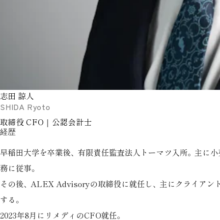
志田 諒人
SHIDA Ryoto
取締役 CFO｜公認会計士
経歴
早稲田大学を卒業後
、
有限責任監査法人トーマツ入所
。
主に小
務に従事
。
その後
、
ALEX Advisoryの取締役に就任し
、
主にクライアン
する
。
2023年8月にリメディのCFO就任
。