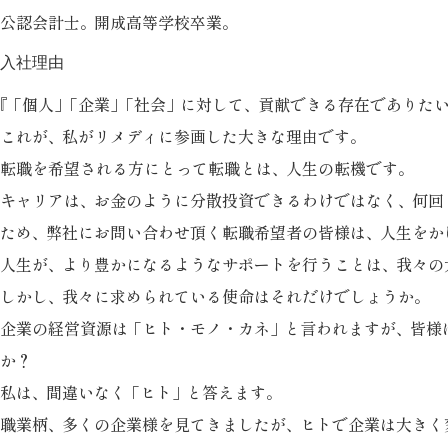
公認会計士
。
開成高等学校卒業
。
入社理由
『
「個人
」
「企業
」
「社会
」
に対して
、
貢献できる存在でありた
これが
、
私がリメディに参画した大きな理由です
。
転職を希望される方にとって転職とは
、
人生の転機です
。
キャリアは
、
お金のように分散投資できるわけではなく
、
何回
ため
、
弊社にお問い合わせ頂く転職希望者の皆様は
、
人生をか
人生が
、
より豊かになるようなサポートを行うことは
、
我々の
しかし
、
我々に求められている使命はそれだけでしょうか
。
企業の経営資源
は
「ヒト・モノ・カネ
」
と言われますが
、
皆様
か？
私は
、
間違いな
く
「ヒト
」
と答えます
。
職業柄
、
多くの企業様を見てきましたが
、
ヒトで企業は大きく